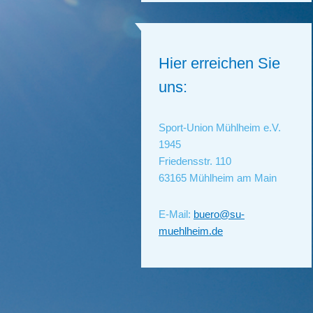
Hier erreichen Sie
uns:
Sport-Union Mühlheim e.V.
1945
Friedensstr. 110
63165 Mühlheim am Main
E-Mail:
buero@su-
muehlheim.de